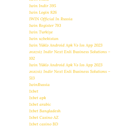
1win Indir 395
1win Login 826
1WIN Official In Russia
1win Register 793
1win Turkiye
1win uzbekistan
1win Yüklə Android Apk Və Ios App 2023
əvəzsiz Indir Next Enli Business Solutions –
102
1win Yüklə Android Apk Və Ios App 2023
əvəzsiz Indir Next Enli Business Solutions –
513
1winRussia
1xbet
1xbet apk
1xbet arabic
1xbet Bangladesh
1xbet Casino AZ
1xbet casino BD