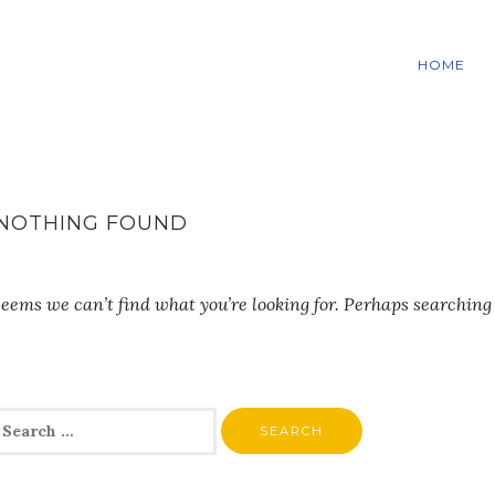
HOME
NOTHING FOUND
 seems we can’t find what you’re looking for. Perhaps searching
arch
: