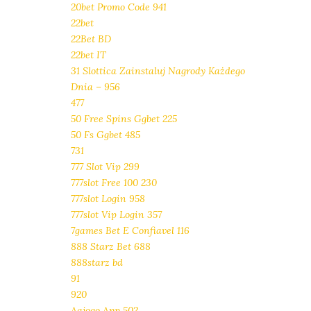
20bet Promo Code 941
22bet
22Bet BD
22bet IT
31 Slottica Zainstaluj Nagrody Każdego
Dnia – 956
477
50 Free Spins Ggbet 225
50 Fs Ggbet 485
731
777 Slot Vip 299
777slot Free 100 230
777slot Login 958
777slot Vip Login 357
7games Bet E Confiavel 116
888 Starz Bet 688
888starz bd
91
920
Aajogo App 502