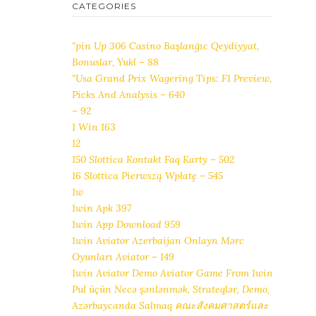
CATEGORIES
"pin Up 306 Casino Başlanğıc Qeydiyyat,
Bonuslar, Yukl – 88
"Usa Grand Prix Wagering Tips: F1 Preview,
Picks And Analysis – 640
– 92
1 Win 163
12
150 Slottica Kontakt Faq Karty – 502
16 Slottica Pierwszą Wpłatę – 545
1w
1win Apk 397
1win App Download 959
1win Aviator Azerbaijan Onlayn Mərc
Oyunları Aviator – 149
1win Aviator Demo Aviator Game From 1win
Pul üçün Necə şənlənmək, Strateqlər, Demo,
Azərbaycanda Salmaq คณะสังคมศาสตร์และ