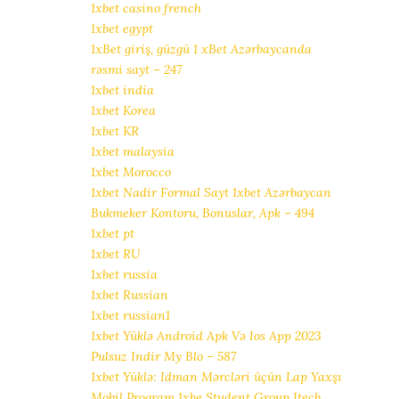
1xbet casino french
1xbet egypt
1xBet giriş, güzgü 1 xBet Azərbaycanda
rəsmi sayt – 247
1xbet india
1xbet Korea
1xbet KR
1xbet malaysia
1xbet Morocco
1xbet Nadir Formal Sayt 1xbet Azərbaycan
Bukmeker Kontoru, Bonuslar, Apk – 494
1xbet pt
1xbet RU
1xbet russia
1xbet Russian
1xbet russian1
1xbet Yüklə Android Apk Və Ios App 2023
Pulsuz Indir My Blo – 587
1xbet Yüklə: Idman Mərcləri üçün Lap Yaxşı
Mobil Proqram 1xbe Student Group Itech