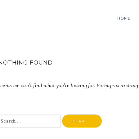
HOME
NOTHING FOUND
 seems we can’t find what you’re looking for. Perhaps searching
arch
: