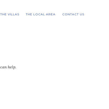
THE VILLAS
THE LOCAL AREA
CONTACT US
 can help.