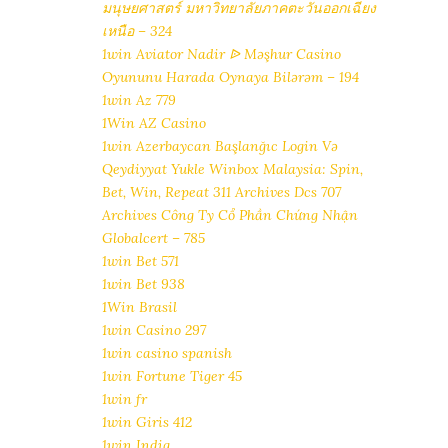
มนุษยศาสตร์ มหาวิทยาลัยภาคตะวันออกเฉียง
เหนือ – 324
1win Aviator Nadir ᐉ Məşhur Casino
Oyununu Harada Oynaya Bilərəm – 194
1win Az 779
1Win AZ Casino
1win Azerbaycan Başlanğıc Login Və
Qeydiyyat Yukle Winbox Malaysia: Spin,
Bet, Win, Repeat 311 Archives Dcs 707
Archives Công Ty Cổ Phần Chứng Nhận
Globalcert – 785
1win Bet 571
1win Bet 938
1Win Brasil
1win Casino 297
1win casino spanish
1win Fortune Tiger 45
1win fr
1win Giris 412
1win India