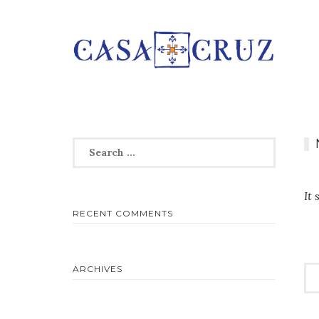
Skip
to
content
Search
for:
It
RECENT COMMENTS
Se
ARCHIVES
for