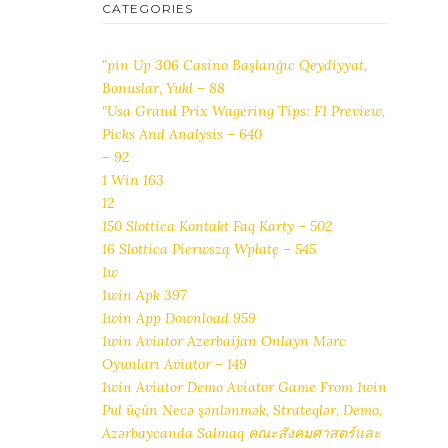
CATEGORIES
"pin Up 306 Casino Başlanğıc Qeydiyyat,
Bonuslar, Yukl – 88
"Usa Grand Prix Wagering Tips: F1 Preview,
Picks And Analysis – 640
– 92
1 Win 163
12
150 Slottica Kontakt Faq Karty – 502
16 Slottica Pierwszą Wpłatę – 545
1w
1win Apk 397
1win App Download 959
1win Aviator Azerbaijan Onlayn Mərc
Oyunları Aviator – 149
1win Aviator Demo Aviator Game From 1win
Pul üçün Necə şənlənmək, Strateqlər, Demo,
Azərbaycanda Salmaq คณะสังคมศาสตร์และ