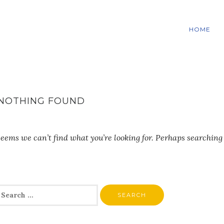
HOME
NOTHING FOUND
 seems we can’t find what you’re looking for. Perhaps searching
arch
: