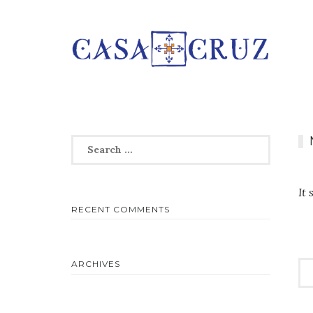
Skip
to
content
Search
for:
It
RECENT COMMENTS
Se
ARCHIVES
for