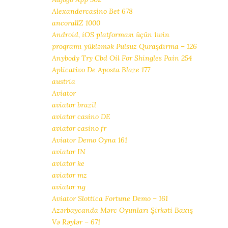
Alexandercasino Bet 678
ancorallZ 1000
Android, iOS platforması üçün 1win
proqramı yükləmək Pulsuz Quraşdırma – 126
Anybody Try Cbd Oil For Shingles Pain 254
Aplicativo De Aposta Blaze 177
austria
Aviator
aviator brazil
aviator casino DE
aviator casino fr
Aviator Demo Oyna 161
aviator IN
aviator ke
aviator mz
aviator ng
Aviator Slottica Fortune Demo – 161
Azərbaycanda Mərc Oyunları Şirkəti Baxış
Və Rəylər – 671