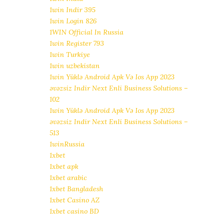
1win Indir 395
1win Login 826
1WIN Official In Russia
1win Register 793
1win Turkiye
1win uzbekistan
1win Yüklə Android Apk Və Ios App 2023
əvəzsiz Indir Next Enli Business Solutions –
102
1win Yüklə Android Apk Və Ios App 2023
əvəzsiz Indir Next Enli Business Solutions –
513
1winRussia
1xbet
1xbet apk
1xbet arabic
1xbet Bangladesh
1xbet Casino AZ
1xbet casino BD