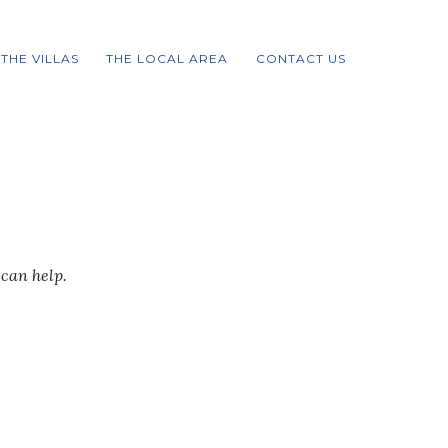
THE VILLAS
THE LOCAL AREA
CONTACT US
 can help.