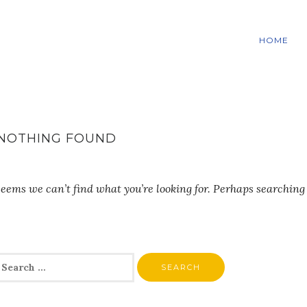
HOME
NOTHING FOUND
 seems we can’t find what you’re looking for. Perhaps searching
arch
: