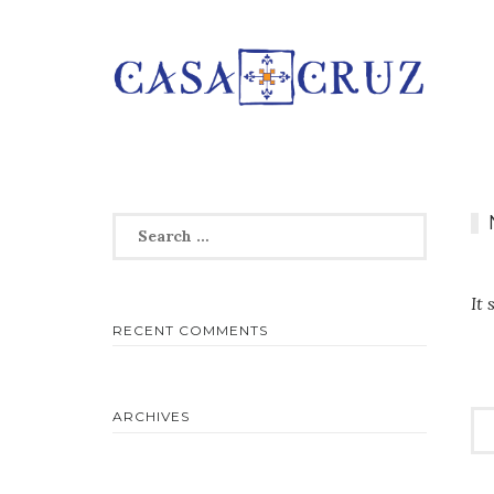
Skip
to
content
Search
for:
It
RECENT COMMENTS
Se
ARCHIVES
for