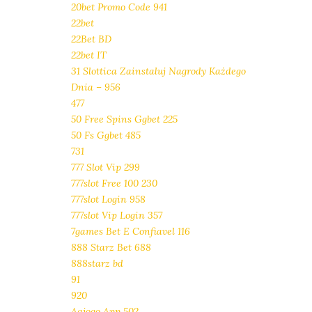
20bet Promo Code 941
22bet
22Bet BD
22bet IT
31 Slottica Zainstaluj Nagrody Każdego
Dnia – 956
477
50 Free Spins Ggbet 225
50 Fs Ggbet 485
731
777 Slot Vip 299
777slot Free 100 230
777slot Login 958
777slot Vip Login 357
7games Bet E Confiavel 116
888 Starz Bet 688
888starz bd
91
920
Aajogo App 502