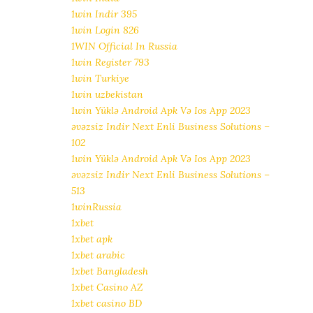
1win Indir 395
1win Login 826
1WIN Official In Russia
1win Register 793
1win Turkiye
1win uzbekistan
1win Yüklə Android Apk Və Ios App 2023
əvəzsiz Indir Next Enli Business Solutions –
102
1win Yüklə Android Apk Və Ios App 2023
əvəzsiz Indir Next Enli Business Solutions –
513
1winRussia
1xbet
1xbet apk
1xbet arabic
1xbet Bangladesh
1xbet Casino AZ
1xbet casino BD