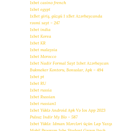
1xbet casino french
1xbet egypt
1xBet giriş, güzgü 1 xBet Azərbaycanda
rəsmi sayt – 247
1xbet india
1xbet Korea
1xbet KR
1xbet malaysia
1xbet Morocco
1xbet Nadir Formal Sayt 1xbet Azərbaycan
Bukmeker Kontoru, Bonuslar, Apk – 494
1xbet pt
1xbet RU
1xbet russia
1xbet Russian
1xbet russian1
1xbet Yüklə Android Apk Və Ios App 2023
Pulsuz Indir My Blo – 587
1xbet Yüklə: Idman Mərcləri üçün Lap Yaxşı
Mobil Proqram 1xbe Student Group Itech