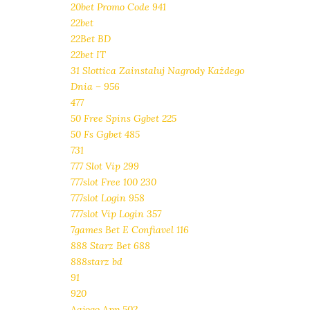
20bet Promo Code 941
22bet
22Bet BD
22bet IT
31 Slottica Zainstaluj Nagrody Każdego
Dnia – 956
477
50 Free Spins Ggbet 225
50 Fs Ggbet 485
731
777 Slot Vip 299
777slot Free 100 230
777slot Login 958
777slot Vip Login 357
7games Bet E Confiavel 116
888 Starz Bet 688
888starz bd
91
920
Aajogo App 502