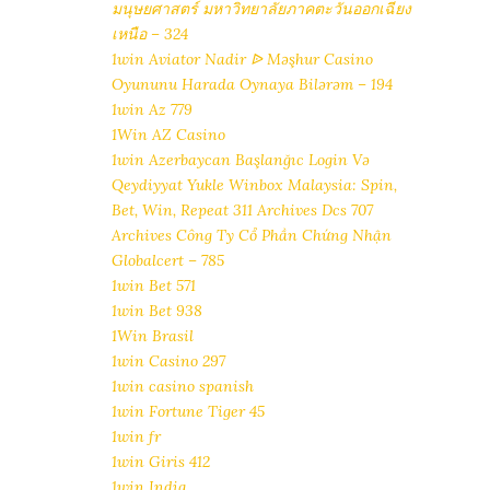
มนุษยศาสตร์ มหาวิทยาลัยภาคตะวันออกเฉียง
เหนือ – 324
1win Aviator Nadir ᐉ Məşhur Casino
Oyununu Harada Oynaya Bilərəm – 194
1win Az 779
1Win AZ Casino
1win Azerbaycan Başlanğıc Login Və
Qeydiyyat Yukle Winbox Malaysia: Spin,
Bet, Win, Repeat 311 Archives Dcs 707
Archives Công Ty Cổ Phần Chứng Nhận
Globalcert – 785
1win Bet 571
1win Bet 938
1Win Brasil
1win Casino 297
1win casino spanish
1win Fortune Tiger 45
1win fr
1win Giris 412
1win India