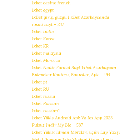
1xbet casino french
1xbet egypt
1xBet giriş, güzgü 1 xBet Azərbaycanda
rəsmi sayt – 247
1xbet india
1xbet Korea
1xbet KR
1xbet malaysia
1xbet Morocco
1xbet Nadir Formal Sayt 1xbet Azərbaycan
Bukmeker Kontoru, Bonuslar, Apk – 494
1xbet pt
1xbet RU
1xbet russia
1xbet Russian
1xbet russian1
1xbet Yüklə Android Apk Və Ios App 2023
Pulsuz Indir My Blo – 587
1xbet Yüklə: Idman Mərcləri üçün Lap Yaxşı
Mobil Proqram 1xbe Student Group Itech