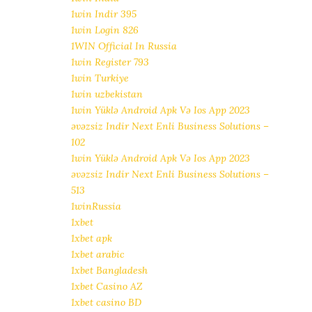
1win Indir 395
1win Login 826
1WIN Official In Russia
1win Register 793
1win Turkiye
1win uzbekistan
1win Yüklə Android Apk Və Ios App 2023
əvəzsiz Indir Next Enli Business Solutions –
102
1win Yüklə Android Apk Və Ios App 2023
əvəzsiz Indir Next Enli Business Solutions –
513
1winRussia
1xbet
1xbet apk
1xbet arabic
1xbet Bangladesh
1xbet Casino AZ
1xbet casino BD