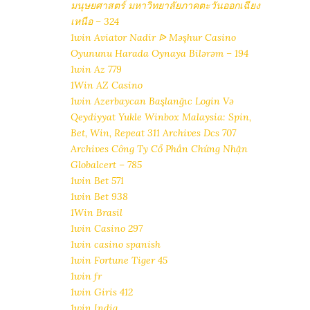
มนุษยศาสตร์ มหาวิทยาลัยภาคตะวันออกเฉียง
เหนือ – 324
1win Aviator Nadir ᐉ Məşhur Casino
Oyununu Harada Oynaya Bilərəm – 194
1win Az 779
1Win AZ Casino
1win Azerbaycan Başlanğıc Login Və
Qeydiyyat Yukle Winbox Malaysia: Spin,
Bet, Win, Repeat 311 Archives Dcs 707
Archives Công Ty Cổ Phần Chứng Nhận
Globalcert – 785
1win Bet 571
1win Bet 938
1Win Brasil
1win Casino 297
1win casino spanish
1win Fortune Tiger 45
1win fr
1win Giris 412
1win India