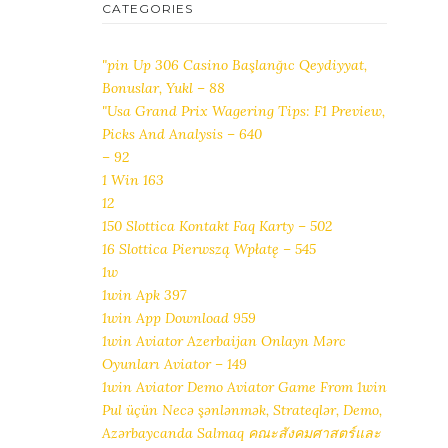
CATEGORIES
"pin Up 306 Casino Başlanğıc Qeydiyyat,
Bonuslar, Yukl – 88
"Usa Grand Prix Wagering Tips: F1 Preview,
Picks And Analysis – 640
– 92
1 Win 163
12
150 Slottica Kontakt Faq Karty – 502
16 Slottica Pierwszą Wpłatę – 545
1w
1win Apk 397
1win App Download 959
1win Aviator Azerbaijan Onlayn Mərc
Oyunları Aviator – 149
1win Aviator Demo Aviator Game From 1win
Pul üçün Necə şənlənmək, Strateqlər, Demo,
Azərbaycanda Salmaq คณะสังคมศาสตร์และ