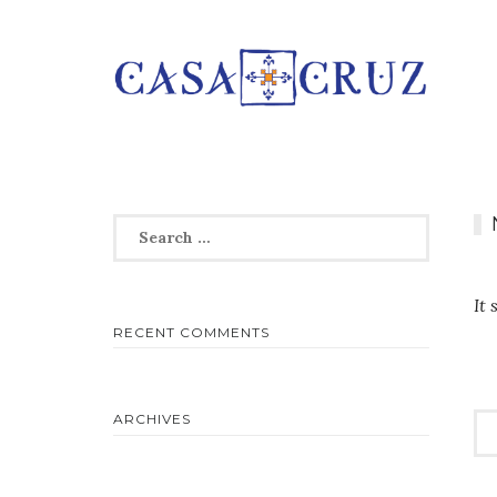
Skip
to
content
Search
for:
It
RECENT COMMENTS
Se
ARCHIVES
for