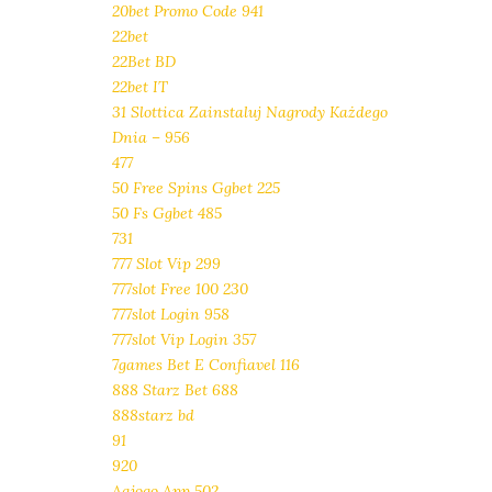
20bet Promo Code 941
22bet
22Bet BD
22bet IT
31 Slottica Zainstaluj Nagrody Każdego
Dnia – 956
477
50 Free Spins Ggbet 225
50 Fs Ggbet 485
731
777 Slot Vip 299
777slot Free 100 230
777slot Login 958
777slot Vip Login 357
7games Bet E Confiavel 116
888 Starz Bet 688
888starz bd
91
920
Aajogo App 502