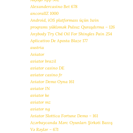
Alexandercasino Bet 678
ancorallZ 1000
Android, iOS platforması üçün 1win
proqramı yükləmək Pulsuz Quraşdırma – 126
Anybody Try Cbd Oil For Shingles Pain 254
Aplicativo De Aposta Blaze 177
austria
Aviator
aviator brazil
aviator casino DE
aviator casino fr
Aviator Demo Oyna 161
aviator IN
aviator ke
aviator mz
aviator ng
Aviator Slottica Fortune Demo – 161
Azərbaycanda Mərc Oyunları Şirkəti Baxış
Və Rəylər – 671