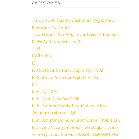
CATEGORIES
"pin Up 306 Casino Başlanğıc Qeydiyyat,
Bonuslar, Yukl – 88
"Usa Grand Prix Wagering Tips: F1 Preview,
Picks And Analysis – 640
– 92
1 Win 163
12
150 Slottica Kontakt Faq Karty – 502
16 Slottica Pierwszą Wpłatę – 545
1w
1win Apk 397
1win App Download 959
1win Aviator Azerbaijan Onlayn Mərc
Oyunları Aviator – 149
1win Aviator Demo Aviator Game From 1win
Pul üçün Necə şənlənmək, Strateqlər, Demo,
Azərbaycanda Salmaq คณะสังคมศาสตร์และ