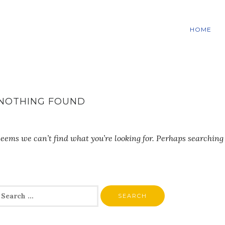
HOME
NOTHING FOUND
 seems we can’t find what you’re looking for. Perhaps searching
arch
: