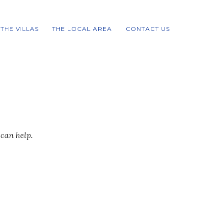
THE VILLAS
THE LOCAL AREA
CONTACT US
 can help.