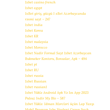
1xbet casino french
1xbet egypt
1xBet giriş, güzgü 1 xBet Azərbaycanda
rəsmi sayt – 247
1xbet india
1xbet Korea
1xbet KR
1xbet malaysia
1xbet Morocco
1xbet Nadir Formal Sayt 1xbet Azərbaycan
Bukmeker Kontoru, Bonuslar, Apk – 494
1xbet pt
1xbet RU
1xbet russia
1xbet Russian
1xbet russian1
1xbet Yüklə Android Apk Və Ios App 2023
Pulsuz Indir My Blo – 587
1xbet Yüklə: Idman Mərcləri üçün Lap Yaxşı
Mobil Proqram 1xbe Student Group Itech