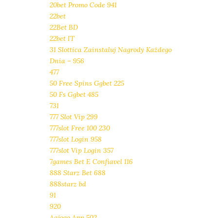
20bet Promo Code 941
22bet
22Bet BD
22bet IT
31 Slottica Zainstaluj Nagrody Każdego
Dnia – 956
477
50 Free Spins Ggbet 225
50 Fs Ggbet 485
731
777 Slot Vip 299
777slot Free 100 230
777slot Login 958
777slot Vip Login 357
7games Bet E Confiavel 116
888 Starz Bet 688
888starz bd
91
920
Aajogo App 502