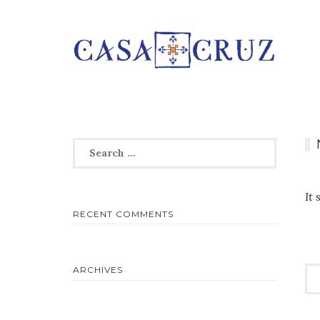
Skip
to
content
Search
for:
It
RECENT COMMENTS
Se
ARCHIVES
for