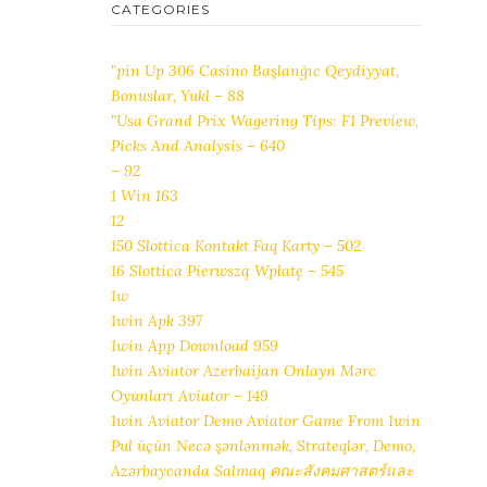
CATEGORIES
"pin Up 306 Casino Başlanğıc Qeydiyyat,
Bonuslar, Yukl – 88
"Usa Grand Prix Wagering Tips: F1 Preview,
Picks And Analysis – 640
– 92
1 Win 163
12
150 Slottica Kontakt Faq Karty – 502
16 Slottica Pierwszą Wpłatę – 545
1w
1win Apk 397
1win App Download 959
1win Aviator Azerbaijan Onlayn Mərc
Oyunları Aviator – 149
1win Aviator Demo Aviator Game From 1win
Pul üçün Necə şənlənmək, Strateqlər, Demo,
Azərbaycanda Salmaq คณะสังคมศาสตร์และ