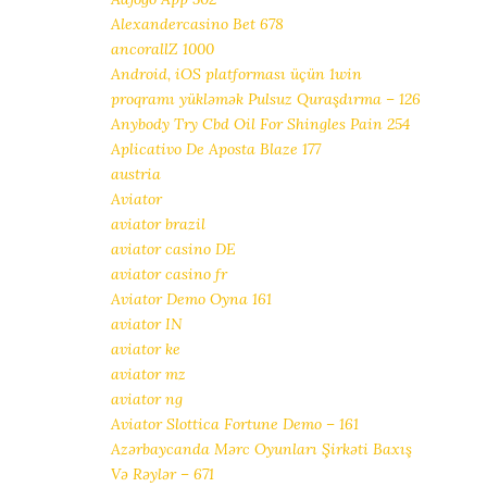
Alexandercasino Bet 678
ancorallZ 1000
Android, iOS platforması üçün 1win
proqramı yükləmək Pulsuz Quraşdırma – 126
Anybody Try Cbd Oil For Shingles Pain 254
Aplicativo De Aposta Blaze 177
austria
Aviator
aviator brazil
aviator casino DE
aviator casino fr
Aviator Demo Oyna 161
aviator IN
aviator ke
aviator mz
aviator ng
Aviator Slottica Fortune Demo – 161
Azərbaycanda Mərc Oyunları Şirkəti Baxış
Və Rəylər – 671