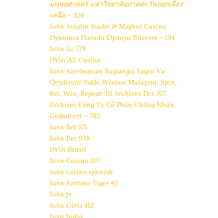
มนุษยศาสตร์ มหาวิทยาลัยภาคตะวันออกเฉียง
เหนือ – 324
1win Aviator Nadir ᐉ Məşhur Casino
Oyununu Harada Oynaya Bilərəm – 194
1win Az 779
1Win AZ Casino
1win Azerbaycan Başlanğıc Login Və
Qeydiyyat Yukle Winbox Malaysia: Spin,
Bet, Win, Repeat 311 Archives Dcs 707
Archives Công Ty Cổ Phần Chứng Nhận
Globalcert – 785
1win Bet 571
1win Bet 938
1Win Brasil
1win Casino 297
1win casino spanish
1win Fortune Tiger 45
1win fr
1win Giris 412
1win India