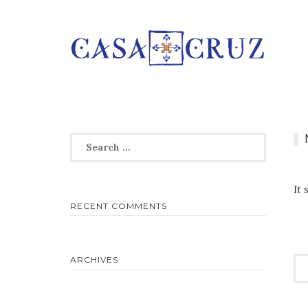
Skip
to
content
Search
for:
It
RECENT COMMENTS
Se
ARCHIVES
for