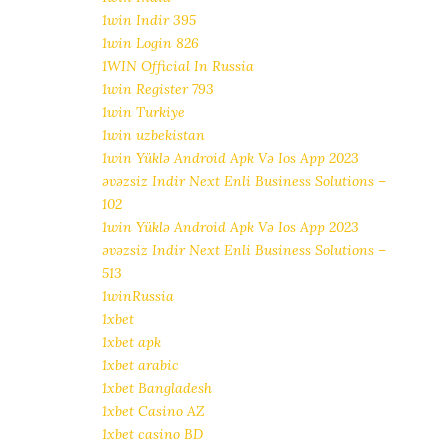
1win Indir 395
1win Login 826
1WIN Official In Russia
1win Register 793
1win Turkiye
1win uzbekistan
1win Yüklə Android Apk Və Ios App 2023
əvəzsiz Indir Next Enli Business Solutions –
102
1win Yüklə Android Apk Və Ios App 2023
əvəzsiz Indir Next Enli Business Solutions –
513
1winRussia
1xbet
1xbet apk
1xbet arabic
1xbet Bangladesh
1xbet Casino AZ
1xbet casino BD