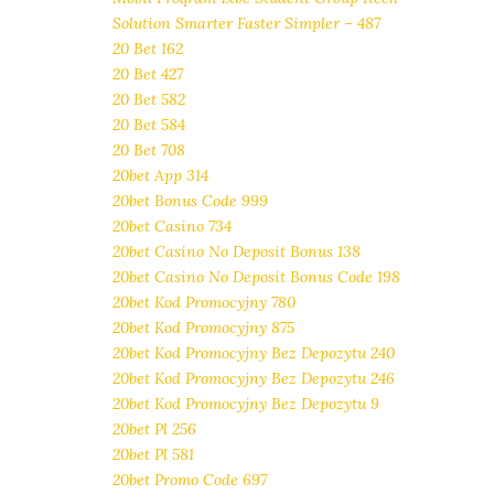
Solution Smarter Faster Simpler – 487
20 Bet 162
20 Bet 427
20 Bet 582
20 Bet 584
20 Bet 708
20bet App 314
20bet Bonus Code 999
20bet Casino 734
20bet Casino No Deposit Bonus 138
20bet Casino No Deposit Bonus Code 198
20bet Kod Promocyjny 780
20bet Kod Promocyjny 875
20bet Kod Promocyjny Bez Depozytu 240
20bet Kod Promocyjny Bez Depozytu 246
20bet Kod Promocyjny Bez Depozytu 9
20bet Pl 256
20bet Pl 581
20bet Promo Code 697