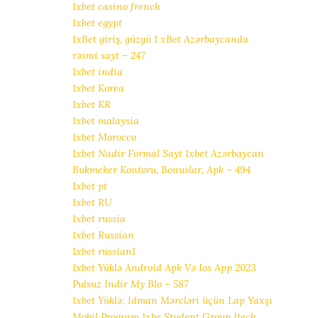
1xbet casino french
1xbet egypt
1xBet giriş, güzgü 1 xBet Azərbaycanda
rəsmi sayt – 247
1xbet india
1xbet Korea
1xbet KR
1xbet malaysia
1xbet Morocco
1xbet Nadir Formal Sayt 1xbet Azərbaycan
Bukmeker Kontoru, Bonuslar, Apk – 494
1xbet pt
1xbet RU
1xbet russia
1xbet Russian
1xbet russian1
1xbet Yüklə Android Apk Və Ios App 2023
Pulsuz Indir My Blo – 587
1xbet Yüklə: Idman Mərcləri üçün Lap Yaxşı
Mobil Proqram 1xbe Student Group Itech