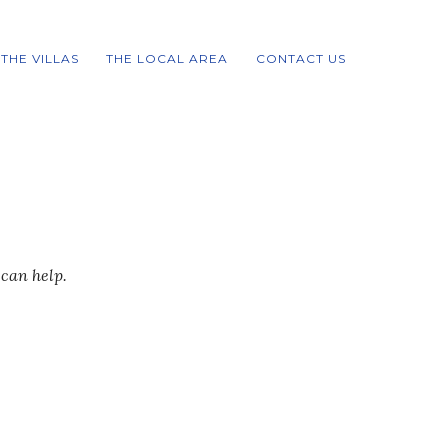
THE VILLAS
THE LOCAL AREA
CONTACT US
 can help.