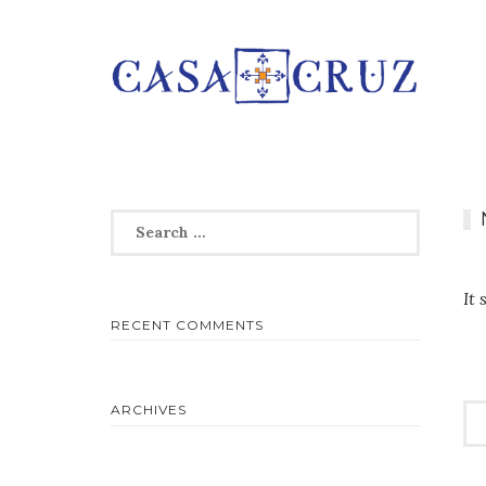
Skip
to
content
Search
for:
It
RECENT COMMENTS
Se
ARCHIVES
for