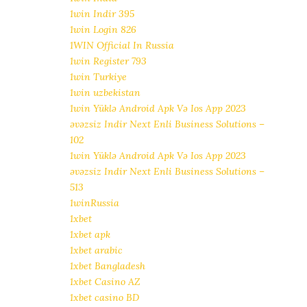
1win Indir 395
1win Login 826
1WIN Official In Russia
1win Register 793
1win Turkiye
1win uzbekistan
1win Yüklə Android Apk Və Ios App 2023
əvəzsiz Indir Next Enli Business Solutions –
102
1win Yüklə Android Apk Və Ios App 2023
əvəzsiz Indir Next Enli Business Solutions –
513
1winRussia
1xbet
1xbet apk
1xbet arabic
1xbet Bangladesh
1xbet Casino AZ
1xbet casino BD