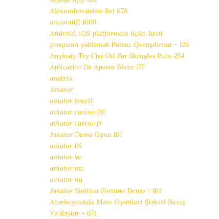
Alexandercasino Bet 678
ancorallZ 1000
Android, iOS platforması üçün 1win
proqramı yükləmək Pulsuz Quraşdırma – 126
Anybody Try Cbd Oil For Shingles Pain 254
Aplicativo De Aposta Blaze 177
austria
Aviator
aviator brazil
aviator casino DE
aviator casino fr
Aviator Demo Oyna 161
aviator IN
aviator ke
aviator mz
aviator ng
Aviator Slottica Fortune Demo – 161
Azərbaycanda Mərc Oyunları Şirkəti Baxış
Və Rəylər – 671