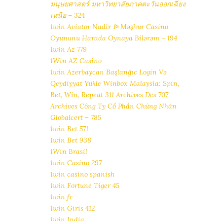
มนุษยศาสตร์ มหาวิทยาลัยภาคตะวันออกเฉียง
เหนือ – 324
1win Aviator Nadir ᐉ Məşhur Casino
Oyununu Harada Oynaya Bilərəm – 194
1win Az 779
1Win AZ Casino
1win Azerbaycan Başlanğıc Login Və
Qeydiyyat Yukle Winbox Malaysia: Spin,
Bet, Win, Repeat 311 Archives Dcs 707
Archives Công Ty Cổ Phần Chứng Nhận
Globalcert – 785
1win Bet 571
1win Bet 938
1Win Brasil
1win Casino 297
1win casino spanish
1win Fortune Tiger 45
1win fr
1win Giris 412
1win India