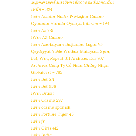
มนุษยศาสตร์ มหาวิทยาลัยภาคตะวันออกเฉียง
เหนือ – 324
1win Aviator Nadir ᐉ Məşhur Casino
Oyununu Harada Oynaya Bilərəm – 194
1win Az 779
1Win AZ Casino
1win Azerbaycan Başlanğıc Login Və
Qeydiyyat Yukle Winbox Malaysia: Spin,
Bet, Win, Repeat 311 Archives Dcs 707
Archives Công Ty Cổ Phần Chứng Nhận
Globalcert – 785
1win Bet 571
1win Bet 938
1Win Brasil
1win Casino 297
1win casino spanish
1win Fortune Tiger 45
1win fr
1win Giris 412
1win India