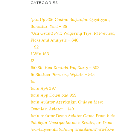
CATEGORIES
"pin Up 306 Casino Başlanğıc Qeydiyyat,
Bonuslar, Yukl – 88
"Usa Grand Prix Wagering Tips: F1 Preview,
Picks And Analysis – 640
– 92
1 Win 163
12
150 Slottica Kontakt Faq Karty – 502
16 Slottica Pierwszą Wpłatę – 545
1w
1win Apk 397
1win App Download 959
1win Aviator Azerbaijan Onlayn Mərc
Oyunları Aviator – 149
1win Aviator Demo Aviator Game From 1win
Pul üçün Necə şənlənmək, Strateqlər, Demo,
Azərbaycanda Salmaq คณะสังคมศาสตร์และ