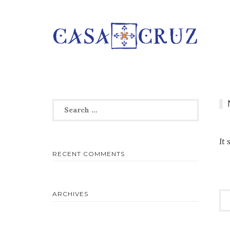
Skip
to
content
Search
for:
It
RECENT COMMENTS
Se
ARCHIVES
for