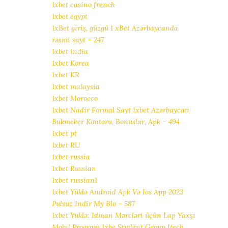
1xbet casino french
1xbet egypt
1xBet giriş, güzgü 1 xBet Azərbaycanda
rəsmi sayt – 247
1xbet india
1xbet Korea
1xbet KR
1xbet malaysia
1xbet Morocco
1xbet Nadir Formal Sayt 1xbet Azərbaycan
Bukmeker Kontoru, Bonuslar, Apk – 494
1xbet pt
1xbet RU
1xbet russia
1xbet Russian
1xbet russian1
1xbet Yüklə Android Apk Və Ios App 2023
Pulsuz Indir My Blo – 587
1xbet Yüklə: Idman Mərcləri üçün Lap Yaxşı
Mobil Proqram 1xbe Student Group Itech