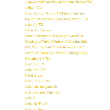
มนุษยศาสตร์ มหาวิทยาลัยภาคตะวันออกเฉียง
เหนือ – 324
1win Aviator Nadir ᐉ Məşhur Casino
Oyununu Harada Oynaya Bilərəm – 194
1win Az 779
1Win AZ Casino
1win Azerbaycan Başlanğıc Login Və
Qeydiyyat Yukle Winbox Malaysia: Spin,
Bet, Win, Repeat 311 Archives Dcs 707
Archives Công Ty Cổ Phần Chứng Nhận
Globalcert – 785
1win Bet 571
1win Bet 938
1Win Brasil
1win Casino 297
1win casino spanish
1win Fortune Tiger 45
1win fr
1win Giris 412
1win India