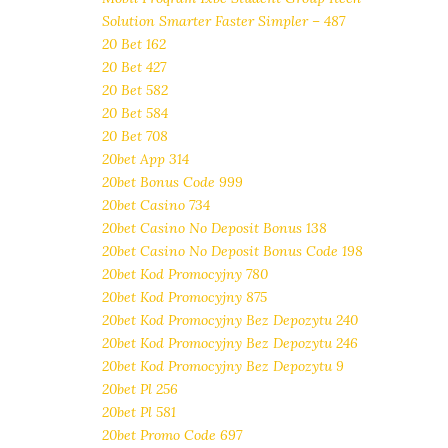
Solution Smarter Faster Simpler – 487
20 Bet 162
20 Bet 427
20 Bet 582
20 Bet 584
20 Bet 708
20bet App 314
20bet Bonus Code 999
20bet Casino 734
20bet Casino No Deposit Bonus 138
20bet Casino No Deposit Bonus Code 198
20bet Kod Promocyjny 780
20bet Kod Promocyjny 875
20bet Kod Promocyjny Bez Depozytu 240
20bet Kod Promocyjny Bez Depozytu 246
20bet Kod Promocyjny Bez Depozytu 9
20bet Pl 256
20bet Pl 581
20bet Promo Code 697