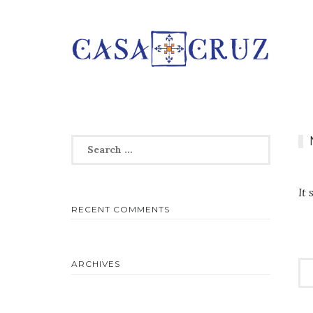
Skip
to
content
Search
for:
It
RECENT COMMENTS
Se
ARCHIVES
for