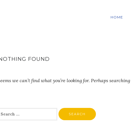
HOME
NOTHING FOUND
 seems we can’t find what you’re looking for. Perhaps searching
arch
: