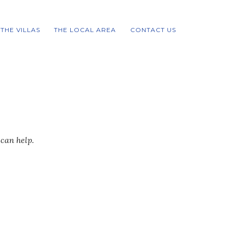
THE VILLAS
THE LOCAL AREA
CONTACT US
 can help.