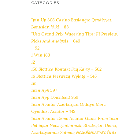
CATEGORIES
"pin Up 306 Casino Başlanğıc Qeydiyyat,
Bonuslar, Yukl – 88
"Usa Grand Prix Wagering Tips: F1 Preview,
Picks And Analysis – 640
– 92
1 Win 163
12
150 Slottica Kontakt Faq Karty – 502
16 Slottica Pierwszą Wpłatę – 545
1w
1win Apk 397
1win App Download 959
1win Aviator Azerbaijan Onlayn Mərc
Oyunları Aviator – 149
1win Aviator Demo Aviator Game From 1win
Pul üçün Necə şənlənmək, Strateqlər, Demo,
Azərbaycanda Salmaq คณะสังคมศาสตร์และ