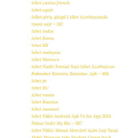
1xbet casino french
1xbet egypt
1xBet giriş, güzgü 1 xBet Azərbaycanda
rəsmi sayt – 247
1xbet india
1xbet Korea
1xbet KR
1xbet malaysia
1xbet Morocco
1xbet Nadir Formal Sayt 1xbet Azərbaycan
Bukmeker Kontoru, Bonuslar, Apk – 494
1xbet pt
1xbet RU
1xbet russia
1xbet Russian
1xbet russian1
1xbet Yüklə Android Apk Və Ios App 2023
Pulsuz Indir My Blo – 587
1xbet Yüklə: Idman Mərcləri üçün Lap Yaxşı
Mobil Proqram 1xbe Student Group Itech