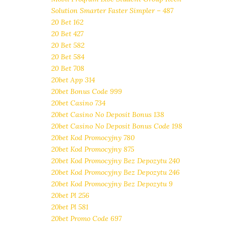
Solution Smarter Faster Simpler – 487
20 Bet 162
20 Bet 427
20 Bet 582
20 Bet 584
20 Bet 708
20bet App 314
20bet Bonus Code 999
20bet Casino 734
20bet Casino No Deposit Bonus 138
20bet Casino No Deposit Bonus Code 198
20bet Kod Promocyjny 780
20bet Kod Promocyjny 875
20bet Kod Promocyjny Bez Depozytu 240
20bet Kod Promocyjny Bez Depozytu 246
20bet Kod Promocyjny Bez Depozytu 9
20bet Pl 256
20bet Pl 581
20bet Promo Code 697