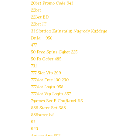
20bet Promo Code 941
22bet
22Bet BD
22bet IT
31 Slottica Zainstaluj Nagrody Każdego
Dnia – 956
477
50 Free Spins Ggbet 225
50 Fs Ggbet 485
731
777 Slot Vip 299
777slot Free 100 230
777slot Login 958
777slot Vip Login 357
7games Bet E Confiavel 116
888 Starz Bet 688
888starz bd
91
920
Aajogo App 502