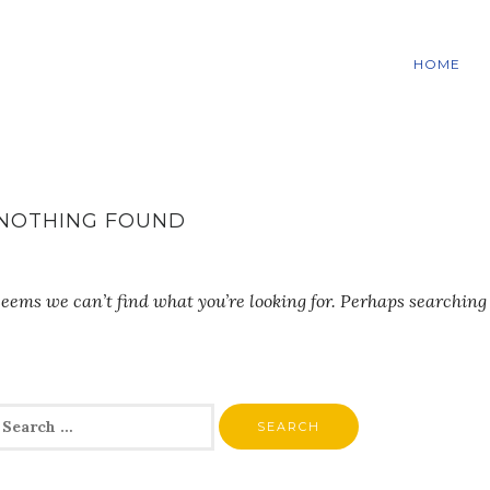
HOME
NOTHING FOUND
 seems we can’t find what you’re looking for. Perhaps searching
arch
: