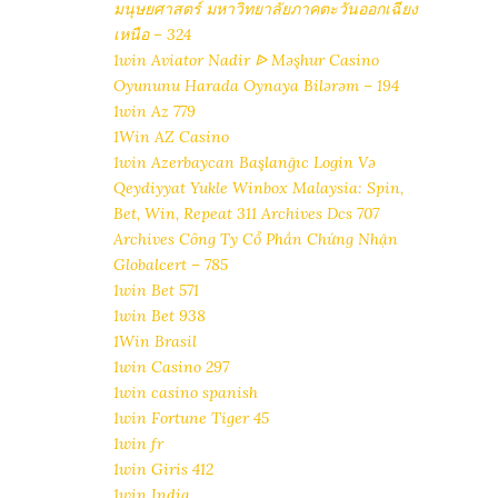
มนุษยศาสตร์ มหาวิทยาลัยภาคตะวันออกเฉียง
เหนือ – 324
1win Aviator Nadir ᐉ Məşhur Casino
Oyununu Harada Oynaya Bilərəm – 194
1win Az 779
1Win AZ Casino
1win Azerbaycan Başlanğıc Login Və
Qeydiyyat Yukle Winbox Malaysia: Spin,
Bet, Win, Repeat 311 Archives Dcs 707
Archives Công Ty Cổ Phần Chứng Nhận
Globalcert – 785
1win Bet 571
1win Bet 938
1Win Brasil
1win Casino 297
1win casino spanish
1win Fortune Tiger 45
1win fr
1win Giris 412
1win India