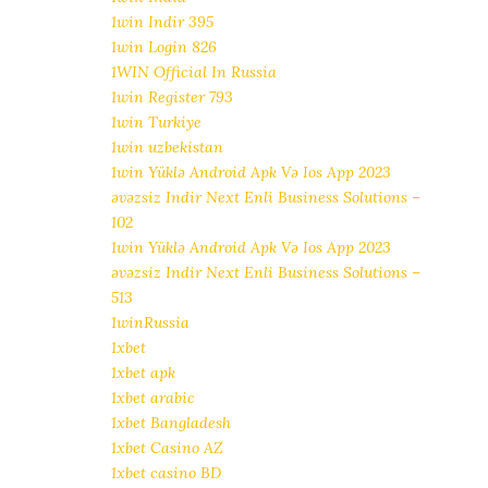
1win Indir 395
1win Login 826
1WIN Official In Russia
1win Register 793
1win Turkiye
1win uzbekistan
1win Yüklə Android Apk Və Ios App 2023
əvəzsiz Indir Next Enli Business Solutions –
102
1win Yüklə Android Apk Və Ios App 2023
əvəzsiz Indir Next Enli Business Solutions –
513
1winRussia
1xbet
1xbet apk
1xbet arabic
1xbet Bangladesh
1xbet Casino AZ
1xbet casino BD