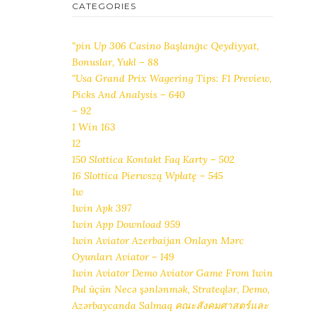
CATEGORIES
"pin Up 306 Casino Başlanğıc Qeydiyyat,
Bonuslar, Yukl – 88
"Usa Grand Prix Wagering Tips: F1 Preview,
Picks And Analysis – 640
– 92
1 Win 163
12
150 Slottica Kontakt Faq Karty – 502
16 Slottica Pierwszą Wpłatę – 545
1w
1win Apk 397
1win App Download 959
1win Aviator Azerbaijan Onlayn Mərc
Oyunları Aviator – 149
1win Aviator Demo Aviator Game From 1win
Pul üçün Necə şənlənmək, Strateqlər, Demo,
Azərbaycanda Salmaq คณะสังคมศาสตร์และ