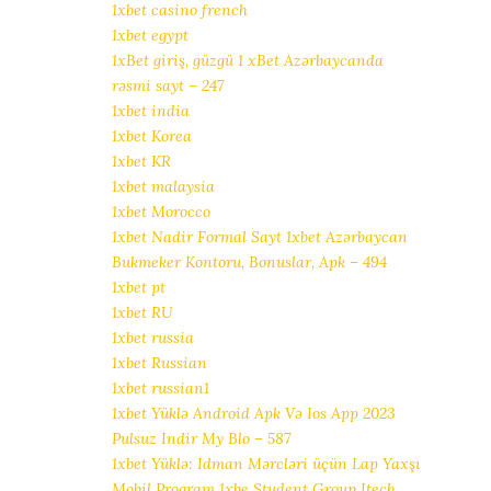
1xbet casino french
1xbet egypt
1xBet giriş, güzgü 1 xBet Azərbaycanda
rəsmi sayt – 247
1xbet india
1xbet Korea
1xbet KR
1xbet malaysia
1xbet Morocco
1xbet Nadir Formal Sayt 1xbet Azərbaycan
Bukmeker Kontoru, Bonuslar, Apk – 494
1xbet pt
1xbet RU
1xbet russia
1xbet Russian
1xbet russian1
1xbet Yüklə Android Apk Və Ios App 2023
Pulsuz Indir My Blo – 587
1xbet Yüklə: Idman Mərcləri üçün Lap Yaxşı
Mobil Proqram 1xbe Student Group Itech