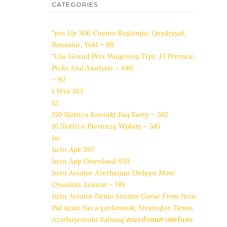
CATEGORIES
"pin Up 306 Casino Başlanğıc Qeydiyyat,
Bonuslar, Yukl – 88
"Usa Grand Prix Wagering Tips: F1 Preview,
Picks And Analysis – 640
– 92
1 Win 163
12
150 Slottica Kontakt Faq Karty – 502
16 Slottica Pierwszą Wpłatę – 545
1w
1win Apk 397
1win App Download 959
1win Aviator Azerbaijan Onlayn Mərc
Oyunları Aviator – 149
1win Aviator Demo Aviator Game From 1win
Pul üçün Necə şənlənmək, Strateqlər, Demo,
Azərbaycanda Salmaq คณะสังคมศาสตร์และ