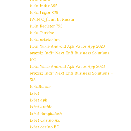
1win Indir 395
1win Login 826
1WIN Official In Russia
1win Register 793
1win Turkiye
1win uzbekistan
1win Yüklə Android Apk Və Ios App 2023
əvəzsiz Indir Next Enli Business Solutions –
102
1win Yüklə Android Apk Və Ios App 2023
əvəzsiz Indir Next Enli Business Solutions –
513
1winRussia
1xbet
1xbet apk
1xbet arabic
1xbet Bangladesh
1xbet Casino AZ
1xbet casino BD