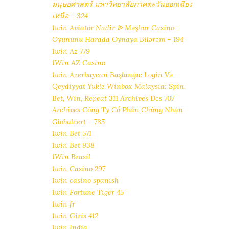
มนุษยศาสตร์ มหาวิทยาลัยภาคตะวันออกเฉียง
เหนือ – 324
1win Aviator Nadir ᐉ Məşhur Casino
Oyununu Harada Oynaya Bilərəm – 194
1win Az 779
1Win AZ Casino
1win Azerbaycan Başlanğıc Login Və
Qeydiyyat Yukle Winbox Malaysia: Spin,
Bet, Win, Repeat 311 Archives Dcs 707
Archives Công Ty Cổ Phần Chứng Nhận
Globalcert – 785
1win Bet 571
1win Bet 938
1Win Brasil
1win Casino 297
1win casino spanish
1win Fortune Tiger 45
1win fr
1win Giris 412
1win India