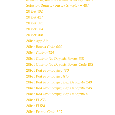
Solution Smarter Faster Simpler – 487
20 Bet 162
20 Bet 427
20 Bet 582
20 Bet 584
20 Bet 708
20bet App 314
20bet Bonus Code 999
20bet Casino 734
20bet Casino No Deposit Bonus 138
20bet Casino No Deposit Bonus Code 198
20bet Kod Promocyjny 780
20bet Kod Promocyjny 875
20bet Kod Promocyjny Bez Depozytu 240
20bet Kod Promocyjny Bez Depozytu 246
20bet Kod Promocyjny Bez Depozytu 9
20bet Pl 256
20bet Pl 581
20bet Promo Code 697