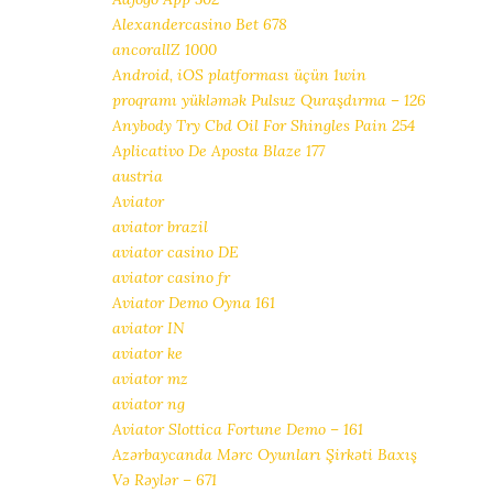
Alexandercasino Bet 678
ancorallZ 1000
Android, iOS platforması üçün 1win
proqramı yükləmək Pulsuz Quraşdırma – 126
Anybody Try Cbd Oil For Shingles Pain 254
Aplicativo De Aposta Blaze 177
austria
Aviator
aviator brazil
aviator casino DE
aviator casino fr
Aviator Demo Oyna 161
aviator IN
aviator ke
aviator mz
aviator ng
Aviator Slottica Fortune Demo – 161
Azərbaycanda Mərc Oyunları Şirkəti Baxış
Və Rəylər – 671