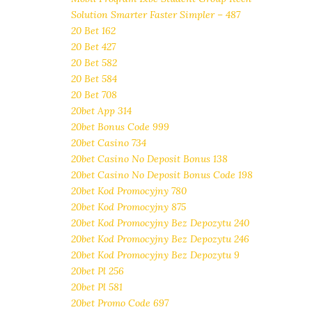
Solution Smarter Faster Simpler – 487
20 Bet 162
20 Bet 427
20 Bet 582
20 Bet 584
20 Bet 708
20bet App 314
20bet Bonus Code 999
20bet Casino 734
20bet Casino No Deposit Bonus 138
20bet Casino No Deposit Bonus Code 198
20bet Kod Promocyjny 780
20bet Kod Promocyjny 875
20bet Kod Promocyjny Bez Depozytu 240
20bet Kod Promocyjny Bez Depozytu 246
20bet Kod Promocyjny Bez Depozytu 9
20bet Pl 256
20bet Pl 581
20bet Promo Code 697