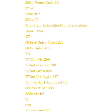
20bet Promo Code 941
22bet
22Bet BD
22bet IT
31 Slottica Zainstaluj Nagrody Każdego
Dnia – 956
477
50 Free Spins Ggbet 225
50 Fs Ggbet 485
731
777 Slot Vip 299
777slot Free 100 230
777slot Login 958
777slot Vip Login 357
7games Bet E Confiavel 116
888 Starz Bet 688
888starz bd
91
920
Aajogo App 502