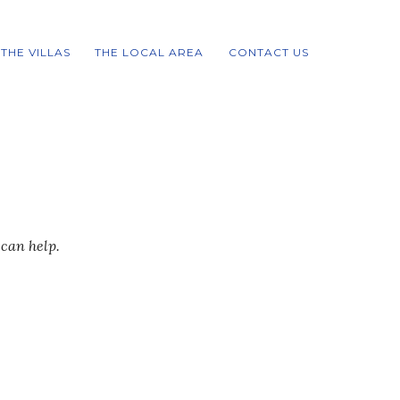
THE VILLAS
THE LOCAL AREA
CONTACT US
 can help.