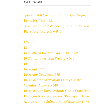
CATEGORIES
"pin Up 306 Casino Başlanğıc Qeydiyyat,
Bonuslar, Yukl – 88
"Usa Grand Prix Wagering Tips: F1 Preview,
Picks And Analysis – 640
– 92
1 Win 163
12
150 Slottica Kontakt Faq Karty – 502
16 Slottica Pierwszą Wpłatę – 545
1w
1win Apk 397
1win App Download 959
1win Aviator Azerbaijan Onlayn Mərc
Oyunları Aviator – 149
1win Aviator Demo Aviator Game From 1win
Pul üçün Necə şənlənmək, Strateqlər, Demo,
Azərbaycanda Salmaq คณะสังคมศาสตร์และ