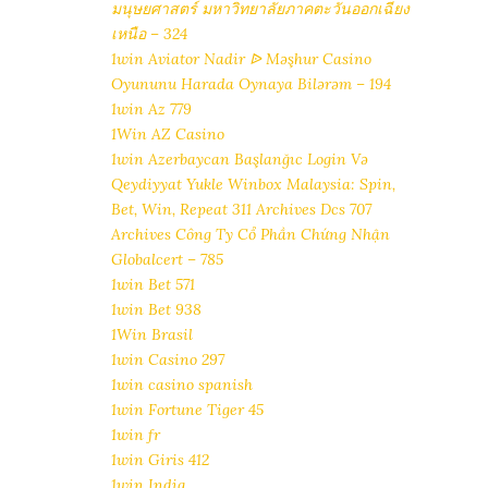
มนุษยศาสตร์ มหาวิทยาลัยภาคตะวันออกเฉียง
เหนือ – 324
1win Aviator Nadir ᐉ Məşhur Casino
Oyununu Harada Oynaya Bilərəm – 194
1win Az 779
1Win AZ Casino
1win Azerbaycan Başlanğıc Login Və
Qeydiyyat Yukle Winbox Malaysia: Spin,
Bet, Win, Repeat 311 Archives Dcs 707
Archives Công Ty Cổ Phần Chứng Nhận
Globalcert – 785
1win Bet 571
1win Bet 938
1Win Brasil
1win Casino 297
1win casino spanish
1win Fortune Tiger 45
1win fr
1win Giris 412
1win India