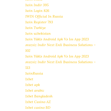
1win Indir 395
1win Login 826
1WIN Official In Russia
1win Register 793
1win Turkiye
1win uzbekistan
1win Yüklə Android Apk Və Ios App 2023
əvəzsiz Indir Next Enli Business Solutions –
102
1win Yüklə Android Apk Və Ios App 2023
əvəzsiz Indir Next Enli Business Solutions –
513
1winRussia
1xbet
1xbet apk
1xbet arabic
1xbet Bangladesh
1xbet Casino AZ
1xbet casino BD