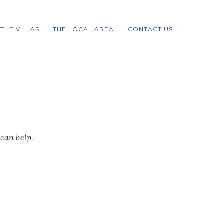
THE VILLAS
THE LOCAL AREA
CONTACT US
 can help.