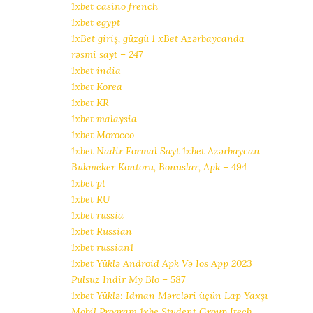
1xbet casino french
1xbet egypt
1xBet giriş, güzgü 1 xBet Azərbaycanda
rəsmi sayt – 247
1xbet india
1xbet Korea
1xbet KR
1xbet malaysia
1xbet Morocco
1xbet Nadir Formal Sayt 1xbet Azərbaycan
Bukmeker Kontoru, Bonuslar, Apk – 494
1xbet pt
1xbet RU
1xbet russia
1xbet Russian
1xbet russian1
1xbet Yüklə Android Apk Və Ios App 2023
Pulsuz Indir My Blo – 587
1xbet Yüklə: Idman Mərcləri üçün Lap Yaxşı
Mobil Proqram 1xbe Student Group Itech