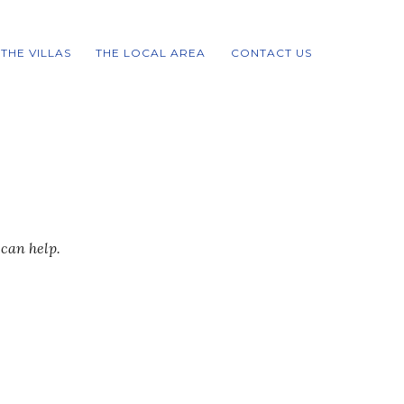
THE VILLAS
THE LOCAL AREA
CONTACT US
 can help.