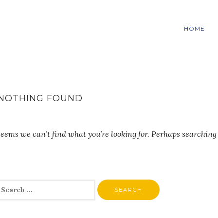
HOME
NOTHING FOUND
 seems we can’t find what you’re looking for. Perhaps searching
arch
: