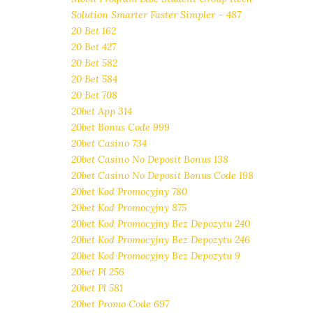
Solution Smarter Faster Simpler – 487
20 Bet 162
20 Bet 427
20 Bet 582
20 Bet 584
20 Bet 708
20bet App 314
20bet Bonus Code 999
20bet Casino 734
20bet Casino No Deposit Bonus 138
20bet Casino No Deposit Bonus Code 198
20bet Kod Promocyjny 780
20bet Kod Promocyjny 875
20bet Kod Promocyjny Bez Depozytu 240
20bet Kod Promocyjny Bez Depozytu 246
20bet Kod Promocyjny Bez Depozytu 9
20bet Pl 256
20bet Pl 581
20bet Promo Code 697